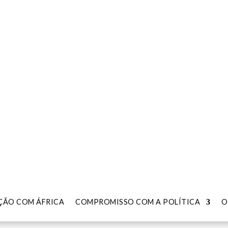
L NA
U:
ÃO COM ÁFRICA
ÃO COM ÁFRICA
COMPROMISSO COM A POLÍTICA
COMPROMISSO COM A POLÍTICA
O
O