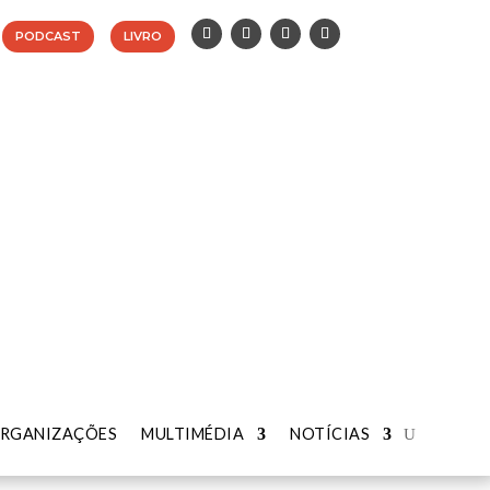
PODCAST
LIVRO
RGANIZAÇÕES
RGANIZAÇÕES
MULTIMÉDIA
MULTIMÉDIA
NOTÍCIAS
NOTÍCIAS