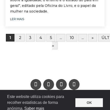
sobre a igualdade, o ensino e o estado do país em
geral”, editado pela Oficina do Livro, e o papel da
mulher na sociedade.
LER MAIS
1
2
3
4
5
...
10
...
»
ÚLT
»
POLÍTICA DE PRIVACIDADE
|
CONTACTOS
Este website utiliza cookies para
recolher estatísticas de forma
© Teresa Damásio
OK
anónima.
Saber mais