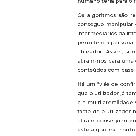
humano teria para o f
Os algoritmos são re
consegue manipular e
intermediários da in
permitem a personal
utilizador. Assim, s
atiram-nos para uma 
conteúdos com base n
Há um “viés de confir
que o utilizador já t
e a multilateralidade
facto de o utilizador
atiram, consequentem
este algoritmo contr