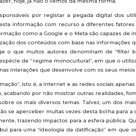
azer, hoje, já não o vemos da mesma forma.
sponsáveis por registar a pegada digital dos util
sta informação com recurso a diferentes fatores 
formação como a Google e o Meta são capazes de in
ização dos conteúdos com base nas informações q
urge o que muitos autores denominam de “filter b
espécie de “regime monocultural”, em que o util
as interações que desenvolve com os seus meios d
mação”, isto é, a internet e as redes sociais apena
em, acabando por não mostrar outras realidades, fome
 sobre os mais diversos temas. Talvez, um dos ma
 não se aperceber muitas vezes desta bolha para a q
ente, trazendo impactos para a esfera pública. Qu
ibui para uma “ideologia da datificação” em que 