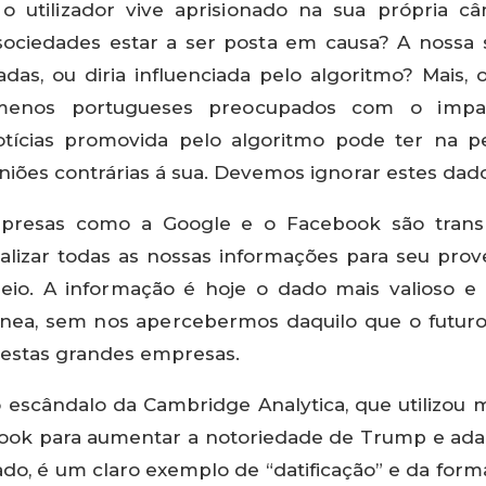
 o utilizador vive aprisionado na sua própria c
sociedades estar a ser posta em causa? A nossa 
adas, ou diria influenciada pelo algoritmo? Mais,
enos portugueses preocupados com o impa
otícias promovida pelo algoritmo pode ter na 
iniões contrárias á sua. Devemos ignorar estes dad
mpresas como a Google e o Facebook são trans
alizar todas as nossas informações para seu prov
eio. A informação é hoje o dado mais valioso e
ânea, sem nos apercebermos daquilo que o futuro
estas grandes empresas.
o escândalo da Cambridge Analytica, que utilizou
book para aumentar a notoriedade de Trump e ad
ado, é um claro exemplo de “datificação” e da for