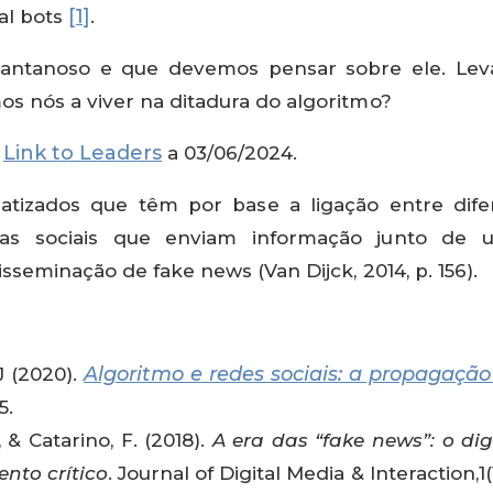
[1]
al bots
.
pantanoso e que devemos pensar sobre ele. Lev
s nós a viver na ditadura do algoritmo?
Link to Leaders
o
a 03/06/2024.
tizados que têm por base a ligação entre dife
mas sociais que enviam informação junto de uti
sseminação de fake news (Van Dijck, 2014, p. 156).
Algoritmo e redes sociais: a propagaçã
.J (2020).
5.
., & Catarino, F. (2018).
A era das “fake news”: o dig
nto crítico
. Journal of Digital Media & Interaction,1(