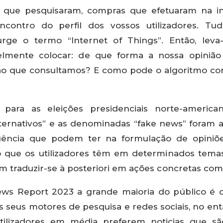
que pesquisaram, compras que efetuaram na in
contro do perfil dos vossos utilizadores. Tud
urge o termo “Internet of Things”. Então, lev
lmente colocar: de que forma a nossa opinião 
o que consultamos? E como pode o algoritmo cont
ara as eleições presidenciais norte-americ
ternativos” e as denominadas “fake news” foram a
luência que podem ter na formulação de opini
 que os utilizadores têm em determinados temas
m traduzir-se à posteriori em ações concretas com
ews Report 2023 a grande maioria do público é c
s seus motores de pesquisa e redes sociais, no e
tilizadores em média preferem noticias que sã