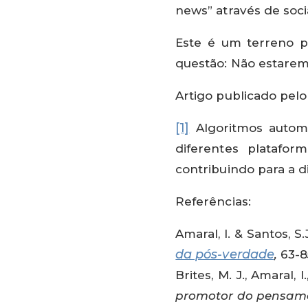
news” através de soci
Este é um terreno 
questão: Não estaremo
Artigo publicado pel
[1]
Algoritmos automa
diferentes platafor
contribuindo para a di
Referências:
Amaral, I. & Santos, S
da pós-verdade
,
63-8
Brites, M. J., Amaral, I
promotor do pensame