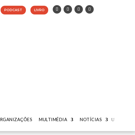
PODCAST
LIVRO
RGANIZAÇÕES
RGANIZAÇÕES
MULTIMÉDIA
MULTIMÉDIA
NOTÍCIAS
NOTÍCIAS