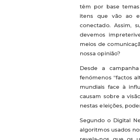
têm por base temas 
itens que vão ao en
conectado. Assim, s
devemos impreterive
meios de comunicaçã
nossa opinião?
Desde a campanha p
fenómenos “factos al
mundiais face à inf
causam sobre a visão
nestas eleições, pode
Segundo o Digital N
algoritmos usados no
revela-nos que os u