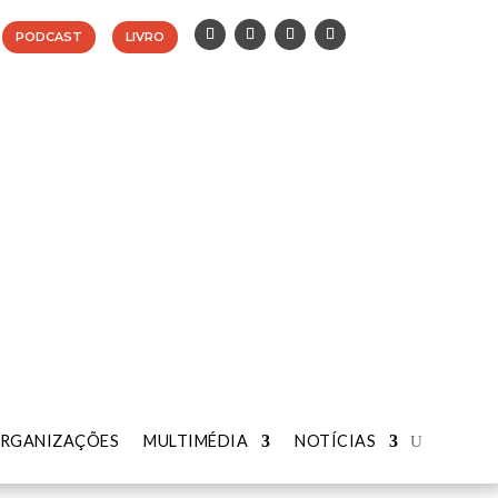
PODCAST
LIVRO
RGANIZAÇÕES
RGANIZAÇÕES
MULTIMÉDIA
MULTIMÉDIA
NOTÍCIAS
NOTÍCIAS